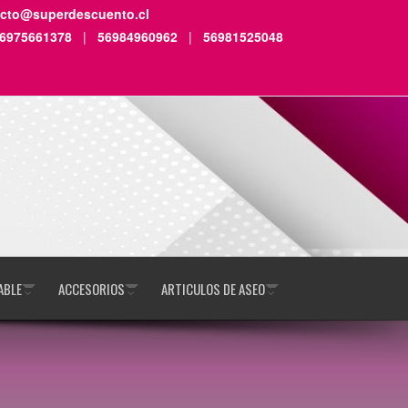
acto@superdescuento.cl
6975661378
|
56984960962
|
56981525048
ABLE
ACCESORIOS
ARTICULOS DE ASEO