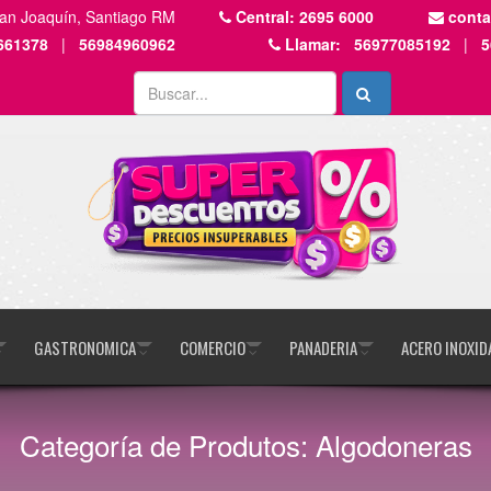
San Joaquín, Santiago RM
Central:
2695 6000
cont
661378
|
56984960962
Llamar:
56977085192
|
5
GASTRONOMICA
COMERCIO
PANADERIA
ACERO INOXID
Categoría de Produtos: Algodoneras