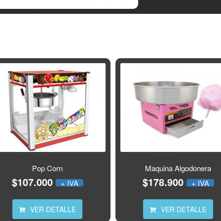
Pop Corn
Maquina Algodonera
$107.000
$178.900
+ IVA
+ IVA
VER DETALLE
VER DETALLE