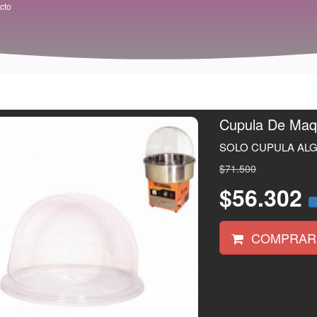
cto
Cupula De Maq
SOLO CUPULA ALG
$71.500
$56.302
COMPRAR