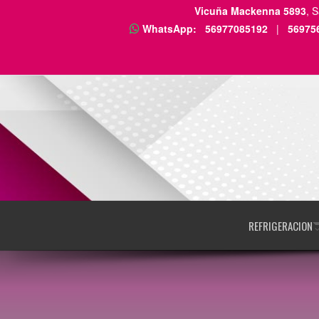
Vicuña Mackenna 5893
, 
WhatsApp:
56977085192
|
56975
REFRIGERACION