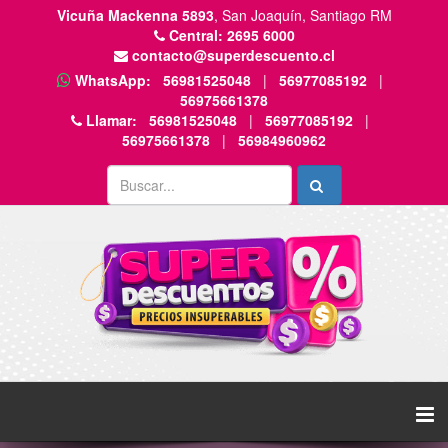
Vicuña Mackenna 5893
, San Joaquín, Santiago RM
Central:
2695 6000
contacto@superdescuento.cl
WhatsApp:
56981525048
|
56977085192
|
56975661378
Llamar:
56981525048
|
56977085192
|
56975661378
|
56984960962