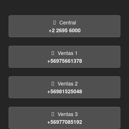
Central
+2 2695 6000
Ventas 1
+56975661378
Ventas 2
+56981525048
Ventas 3
+56977085192