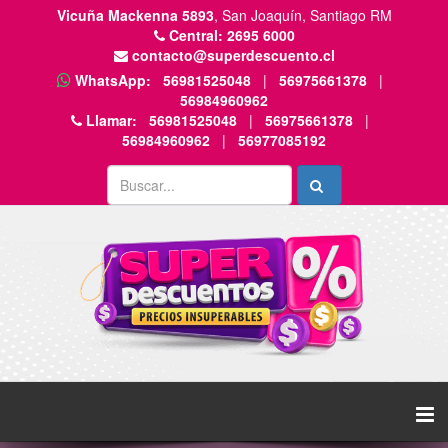
Vicuña Mackenna 5893
, San Joaquín, Santiago RM
Central:
2695 6000
contacto@superdescuento.cl
WhatsApp:
56981525048
|
56975661378
|
56984960962
Llamar:
56981525048
|
56975661378
|
56984960962
|
56977085192