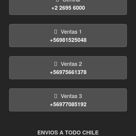
+2 2695 6000
Ventas 1
+56981525048
Ventas 2
+56975661378
Ventas 3
+56977085192
ENVIOS A TODO CHILE