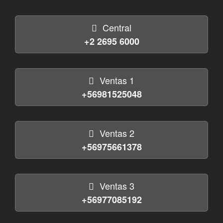
Central
+2 2695 6000
Ventas 1
+56981525048
Ventas 2
+56975661378
Ventas 3
+56977085192