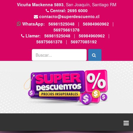
Vicuña Mackenna 5893
, San Joaquín, Santiago RM
Central:
2695 6000
contacto@superdescuento.cl
WhatsApp:
56981525048
|
56984960962
|
56975661378
Llamar:
56981525048
|
56984960962
|
56975661378
|
56977085192