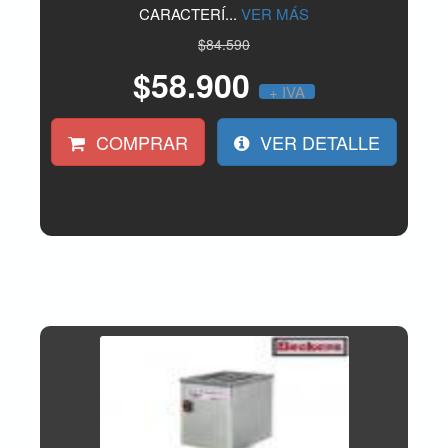
CARACTERÍ...
VER MÁS
$84.590
$58.900
+ IVA
COMPRAR
VER DETALLE