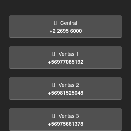
Central
+2 2695 6000
Ventas 1
+56977085192
Ventas 2
+56981525048
Ventas 3
+56975661378