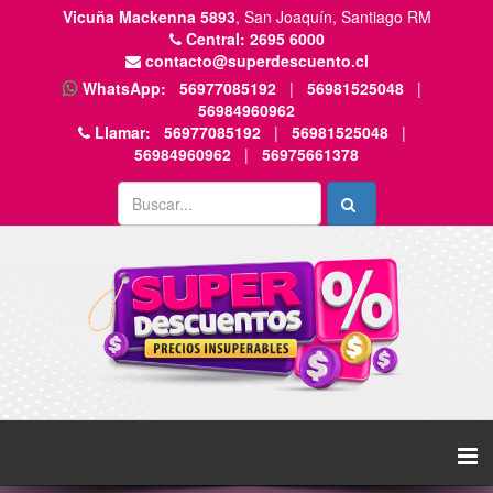
Vicuña Mackenna 5893
, San Joaquín, Santiago RM
Central:
2695 6000
contacto@superdescuento.cl
WhatsApp:
56977085192
|
56981525048
|
56984960962
Llamar:
56977085192
|
56981525048
|
56984960962
|
56975661378