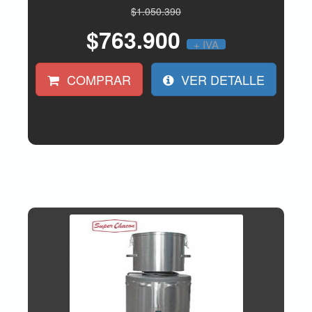
$1.050.390
$763.900
+ IVA
COMPRAR
VER DETALLE