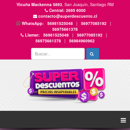
Vicuña Mackenna 5893
, San Joaquín, Santiago RM
Central:
2695 6000
contacto@superdescuento.cl
WhatsApp:
56981525048
|
56977085192
|
56975661378
Llamar:
56981525048
|
56977085192
|
56975661378
|
56984960962