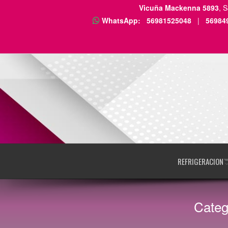
Vicuña Mackenna 5893
, 
WhatsApp:
56981525048
|
56984
REFRIGERACION
Categ