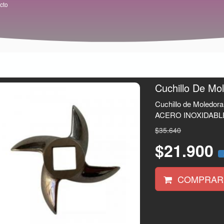
cto
Cuchillo De Mo
Cuchillo de Moledora
ACERO INOXIDABLE
$35.640
$21.900
COMPRAR