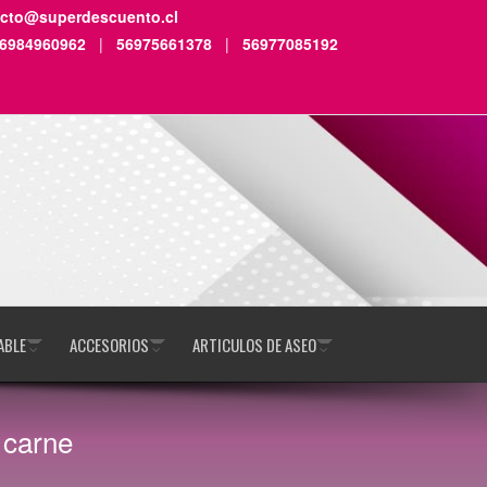
acto@superdescuento.cl
6984960962
|
56975661378
|
56977085192
ABLE
ACCESORIOS
ARTICULOS DE ASEO
 carne