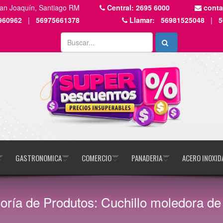
San Joaquín, Santiago RM
Central:
2695 6000
cont
960962
|
56975661378
Llamar:
56981525048
|
5
GASTRONOMICA
COMERCIO
PANADERIA
ACERO INOXID
oría de Produtos: Cuchillo moledora de