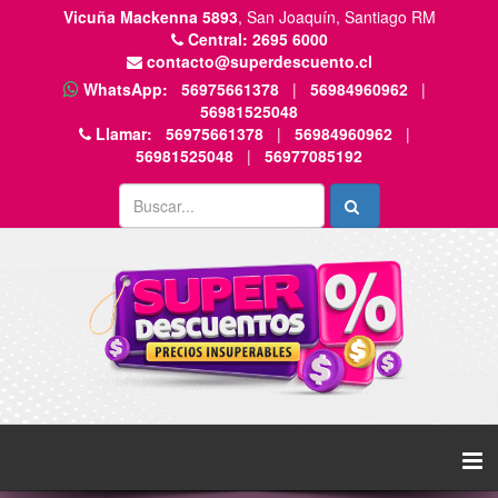
Vicuña Mackenna 5893
, San Joaquín, Santiago RM
Central:
2695 6000
contacto@superdescuento.cl
WhatsApp:
56975661378
|
56984960962
|
56981525048
Llamar:
56975661378
|
56984960962
|
56981525048
|
56977085192