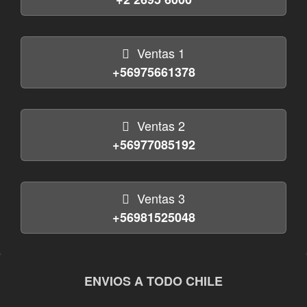
Ventas 1
+56975661378
Ventas 2
+56977085192
Ventas 3
+56981525048
ENVIOS A TODO CHILE