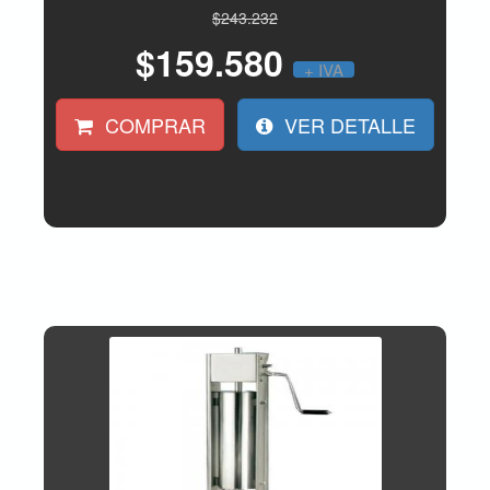
$243.232
$159.580
+ IVA
COMPRAR
VER DETALLE