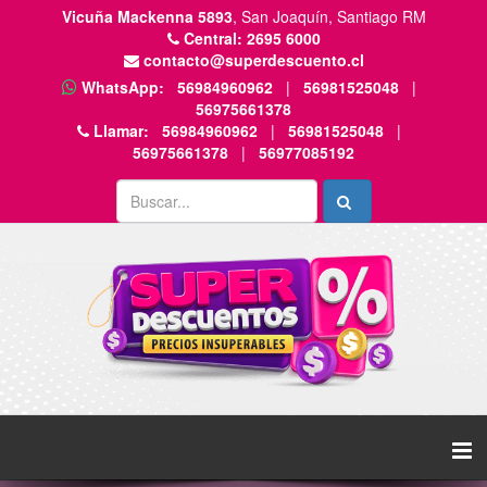
Vicuña Mackenna 5893
, San Joaquín, Santiago RM
Central:
2695 6000
contacto@superdescuento.cl
WhatsApp:
56984960962
|
56981525048
|
56975661378
Llamar:
56984960962
|
56981525048
|
56975661378
|
56977085192