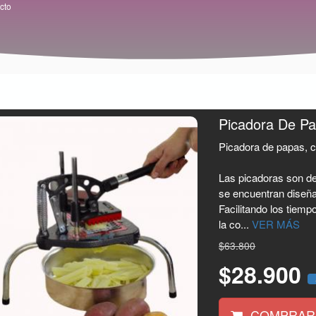
cto
Picadora De Pap
Picadora de papas, c
Las picadoras son de 
se encuentran diseña
Facilitando los tiem
la co...
VER MÁS
$63.800
$28.900
COMPRAR