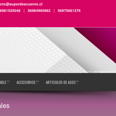
acto@superdescuento.cl
6981525048
|
56984960962
|
56975661378
ABLE
ACCESORIOS
ARTICULOS DE ASEO
ales