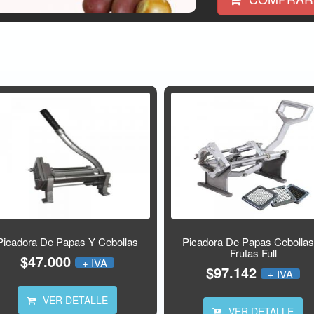
Picadora De Papas Y Cebollas
Picadora De Papas Cebolla
Frutas Full
$47.000
+ IVA
$97.142
+ IVA
VER DETALLE
VER DETALLE