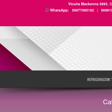
Vicuña Mackenna 5893
, 
WhatsApp:
56977085192
|
56981
REFRIGERACION
Cat