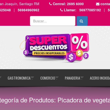
San Joaquín, Santiago RM
Central:
2695 6000
cont
525048
|
56984960962
Llamar:
56977085192
|
5
GASTRONOMICA
COMERCIO
PANADERIA
ACERO INOXID
egoría de Produtos: Picadora de veget