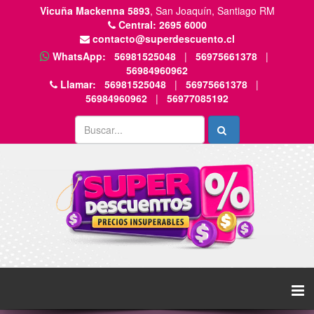
Vicuña Mackenna 5893
, San Joaquín, Santiago RM
Central:
2695 6000
contacto@superdescuento.cl
WhatsApp:
56981525048
|
56975661378
|
56984960962
Llamar:
56981525048
|
56975661378
|
56984960962
|
56977085192