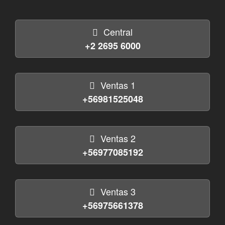
Central
+2 2695 6000
Ventas 1
+56981525048
Ventas 2
+56977085192
Ventas 3
+56975661378