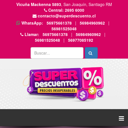
Vicuña Mackenna 5893
, San Joaquín, Santiago RM
Central:
2695 6000
contacto@superdescuento.cl
WhatsApp:
56975661378
|
56984960962
|
56981525048
Llamar:
56975661378
|
56984960962
|
56981525048
|
56977085192