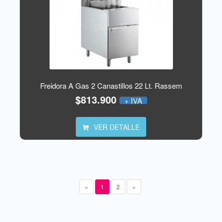
Freidora A Gas 2 Canastillos 22 Lt. Rassem
$813.900
+ IVA
VER DETALLE
«
1
2
»