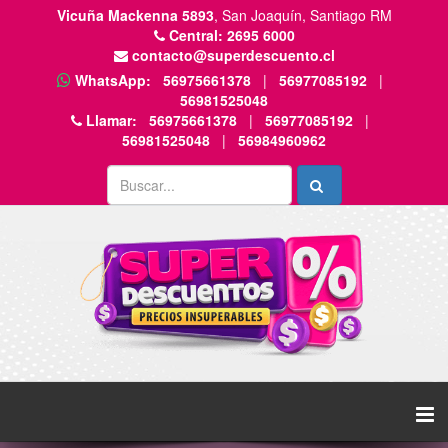
Vicuña Mackenna 5893
, San Joaquín, Santiago RM
Central:
2695 6000
contacto@superdescuento.cl
WhatsApp:
56975661378
|
56977085192
|
56981525048
Llamar:
56975661378
|
56977085192
|
56981525048
|
56984960962