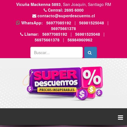
Vicuña Mackenna 5893
, San Joaquín, Santiago RM
Central:
2695 6000
contacto@superdescuento.cl
WhatsApp:
56977085192
|
56981525048
|
56975661378
Llamar:
56977085192
|
56981525048
|
56975661378
|
56984960962