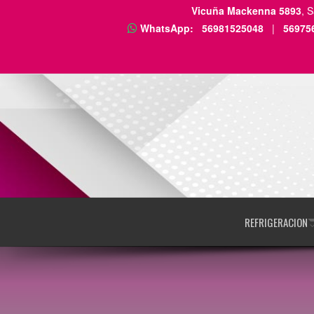
Vicuña Mackenna 5893
, 
WhatsApp:
56981525048
|
56975
REFRIGERACION