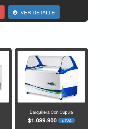
VER DETALLE
r
Barquillera Con Cupula
$1.089.900
+ IVA