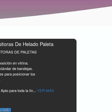
itoras De Helado Paleta
ITORAS DE PALETAS
sición en vitrina.
stándar de bandejas.
es para posicionar los
.
to para toda la lín...
VER MÁS
+ IVA