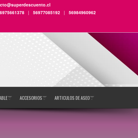
acto@superdescuento.cl
6975661378
|
56977085192
|
56984960962
ABLE
ACCESORIOS
ARTICULOS DE ASEO