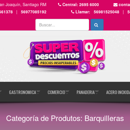
San Joaquín, Santiago RM
Central:
2695 6000
cont
661378
|
56977085192
Llamar:
56981525048
|
5
GASTRONOMICA
COMERCIO
PANADERIA
ACERO INOXID
Categoría de Produtos: Barquilleras