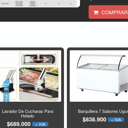
COMPRAR
Lavador De Cucharas Para
Barquillera 7 Sabores Ugu
Helado
$838.900
+ IVA
$689.000
+ IVA