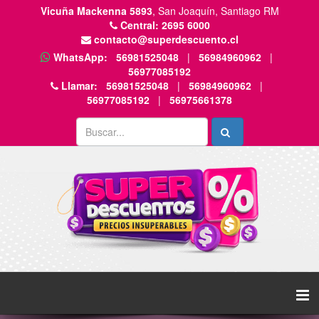
Vicuña Mackenna 5893
, San Joaquín, Santiago RM
Central:
2695 6000
contacto@superdescuento.cl
WhatsApp:
56981525048
|
56984960962
|
56977085192
Llamar:
56981525048
|
56984960962
|
56977085192
|
56975661378