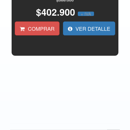
$566.500
$402.900
+ IVA
COMPRAR
VER DETALLE