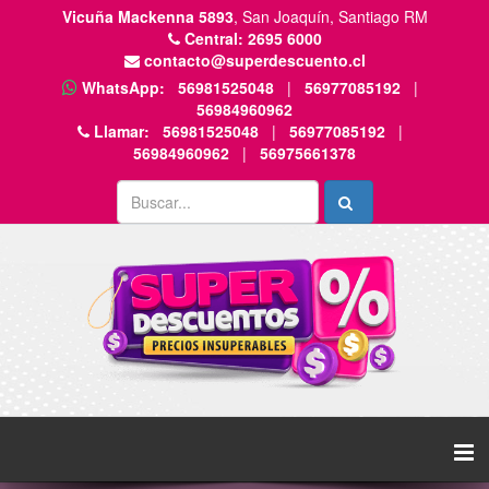
Vicuña Mackenna 5893
, San Joaquín, Santiago RM
Central:
2695 6000
contacto@superdescuento.cl
WhatsApp:
56981525048
|
56977085192
|
56984960962
Llamar:
56981525048
|
56977085192
|
56984960962
|
56975661378