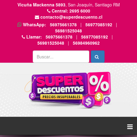
Vicuña Mackenna 5893
, San Joaquín, Santiago RM
Central:
2695 6000
contacto@superdescuento.cl
WhatsApp:
56975661378
|
56977085192
|
56981525048
Llamar:
56975661378
|
56977085192
|
56981525048
|
56984960962