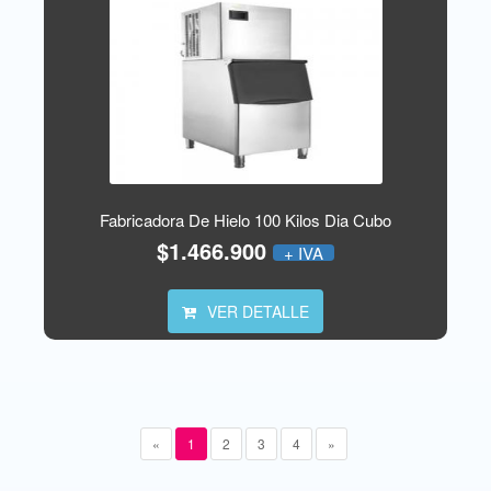
Fabricadora De Hielo 100 Kilos Dia Cubo
$1.466.900
+ IVA
VER DETALLE
«
1
2
3
4
»