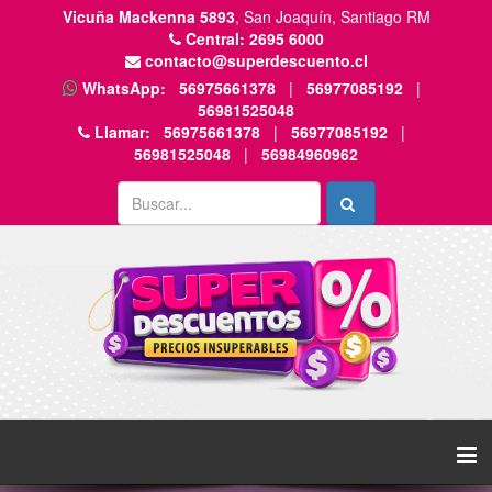
Vicuña Mackenna 5893
, San Joaquín, Santiago RM
Central:
2695 6000
contacto@superdescuento.cl
WhatsApp:
56975661378
|
56977085192
|
56981525048
Llamar:
56975661378
|
56977085192
|
56981525048
|
56984960962