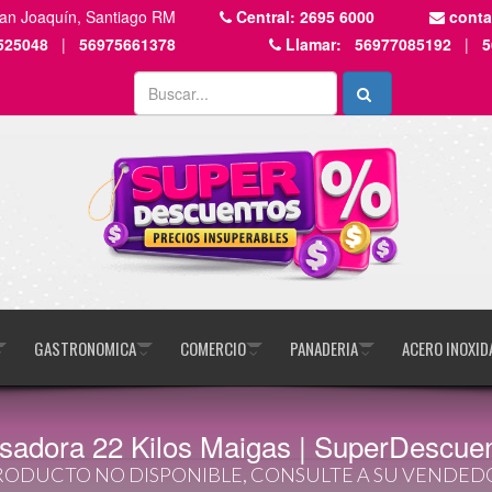
San Joaquín, Santiago RM
Central:
2695 6000
cont
525048
|
56975661378
Llamar:
56977085192
|
5
GASTRONOMICA
COMERCIO
PANADERIA
ACERO INOXID
adora 22 Kilos Maigas | SuperDescuen
RODUCTO NO DISPONIBLE, CONSULTE A SU VENDED