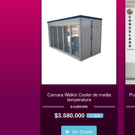
rifasico para
Camara Walkin Cooler de media
Pue
ech Hasta 10HP
temperatura
0
$ 4.200.000
$3.580.000
+ IVA
+ IVA
alle
Ver Detalle