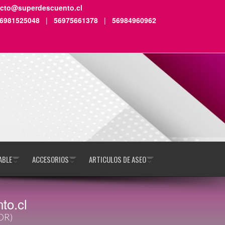
acto@superdescuento.cl
6981525048
|
56975661378
|
56984960962
ABLE
ACCESORIOS
ARTICULOS DE ASEO
to.cl
OR)