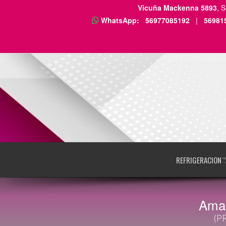
Vicuña Mackenna 5893
, 
WhatsApp:
56977085192
|
56981
REFRIGERACION
Amas
(P