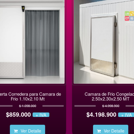
rta Corredera para Camara de
Camara de Frio Congelad
Frio 1.10x2.10 Mt
2.50x2.30x2.50 MT
$ 1.098.000
$ 4.998.900
$859.000
$4.198.900
+ IVA
+ IVA
Ver Detalle
Ver Detalle