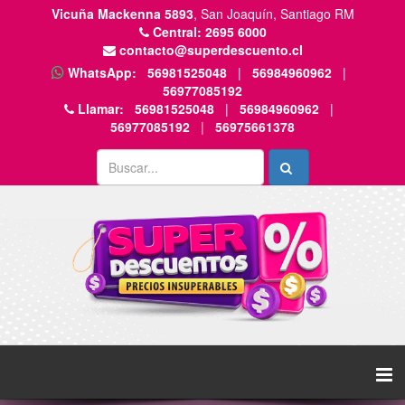
Vicuña Mackenna 5893
, San Joaquín, Santiago RM
Central:
2695 6000
contacto@superdescuento.cl
WhatsApp:
56981525048
|
56984960962
|
56977085192
Llamar:
56981525048
|
56984960962
|
56977085192
|
56975661378