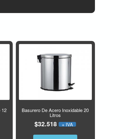
e 12
Basurero De Acero Inoxidable 20
Litros
$32.518
+ IVA