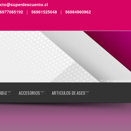
acto@superdescuento.cl
6977085192
|
56981525048
|
56984960962
ABLE
ACCESORIOS
ARTICULOS DE ASEO