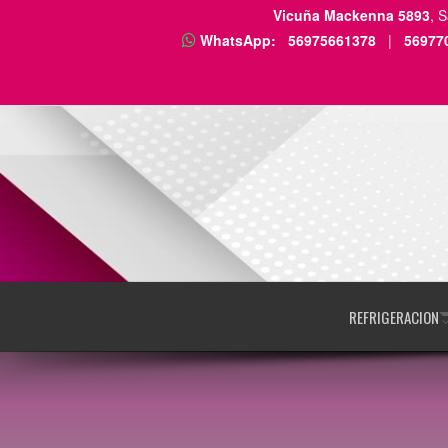
Vicuña Mackenna 5893
, 
WhatsApp:
56975661378
|
56977
REFRIGERACION