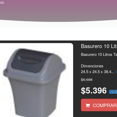
cto
Basurero 10 Li
Basurero 10 Litros T
Dimenciones
24.5 x 24.5 x 38.4...
$6.688
$5.396
+ 
COMPRAR