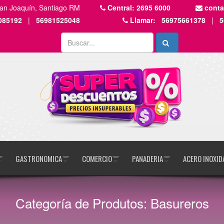
San Joaquín, Santiago RM
Central:
2695 6000
cont
085192
|
56981525048
Llamar:
56975661378
|
5
GASTRONOMICA
COMERCIO
PANADERIA
ACERO INOXID
Categoría de Produtos: Basureros