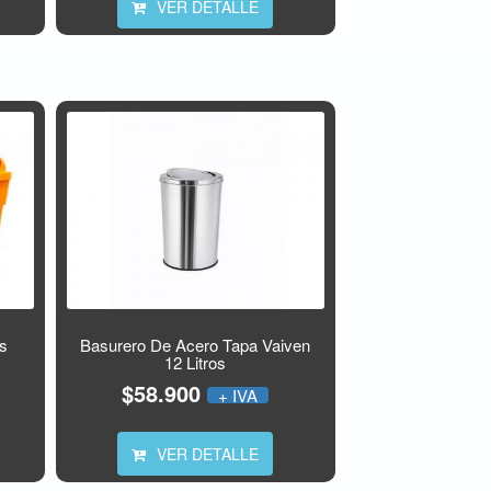
VER DETALLE
os
Basurero De Acero Tapa Vaiven
12 Litros
$58.900
+ IVA
VER DETALLE