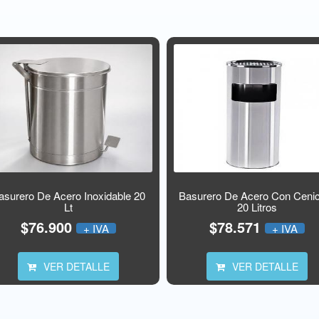
asurero De Acero Inoxidable 20
Basurero De Acero Con Ceni
Lt
20 Litros
$76.900
$78.571
+ IVA
+ IVA
VER DETALLE
VER DETALLE