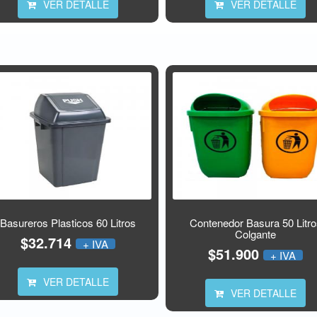
VER DETALLE
VER DETALLE
Basureros Plasticos 60 Litros
Contenedor Basura 50 Litr
Colgante
$32.714
+ IVA
$51.900
+ IVA
VER DETALLE
VER DETALLE